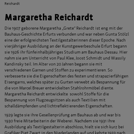
Reichardt
Margaretha Reichardt
Die 1907 geborene Margaretha „Grete“ Reichardt ist eng mit der
Bauhaus-Geschichte Erfurts verbunden und war neben Gunta Stölzl
eine der erfolgreichsten Textilgestalterinnen dieser Epoche. Nach
vierjähriger Ausbildung an der Kunstgewerbeschule Erfurt begann
sie 1926 ihr fünfeinhalbjähriges Studium am Bauhaus Dessau. Hier
nahm sie am Unterricht von Paul Klee, Joost Schmidt und Wassily
Kandinsky teil. Im Alter von 20 Jahren begann sie mit
verschiedenen Garnen und Stoffen zu experimentieren. So
verbesserte sie die Eigenschaften des festen und strapazierfähigen
Eisengarns, welches später zu Gurten verwebt als Bespannung für
die von Marcel Breuer entwickelten Stahlrohrmöbel diente.
Margaretha Reichardt entwickelte sowohl Stoffe für die
Bespannung von Flugzeugsitzen als auch Textilien mit
schalldämpfenden und lichtreflektierenden Eigenschaften.
1929 legte sie ihre Gesellenprüfung am Bauhaus ab und war bis
1930 freie Mitarbeiterin der Weberei. Nachdem sie 1931 ihre
Ausbildung als Textilgestalterin abschloss, hielt sie sich kurz bei
Grafiker Piet Zwart in den Niederlanden auf und kehrte 1933 nach