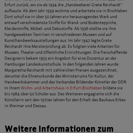
Erfurt zurück, wo sie ab 1934 die „Handweberei Grete Reichardt“
aufbaute. Ab dem Jahr 1939 wohnte und arbeitete sie in Bischleben.
Dort schuf sie in über 50 Jahren ein herausragendes Werk und
entwarf verschiedenste Stoffe für Wand- und Bodenteppiche,
Kleiderstoffe, Möbel- und Dekostoffe. Ab 1936 stellte sie ihre
handgewebten Textilien in verschiedenen Museen und auf
Kunsthandwerksaustellungen aus. Im Jahr 1942 legte Grete
Reichardt ihre Meisterprüfung ab. Es folgten viele Arbeiten für
Museen, Theater und öffentliche Einrichtungen. Die freischaffende
Designerin bekam 1953 ein Angebot für eine Dozentur an der
Hamburger Landeskunstschule. In den folgenden Jahren wurde
Margaretha Reichardt mit zahlreichen Preisen ausgezeichnet,
darunter die Ehrenurkunde des Ministeriums für Kultur, der
Handwerkskammer und des Verbandes Bildender Künstler der DDR.
In ihrem
Wohn- und Arbeitshaus in Erfurt-Bischleben
bildete sie
bis 1984 über 50 Schüler aus. Des Weiteren engagierte sich die
Künstlerin seit den 1970er Jahren für den Erhalt des Bauhaus-Erbes
in Weimar und Dessau.
Weitere Informationen zum