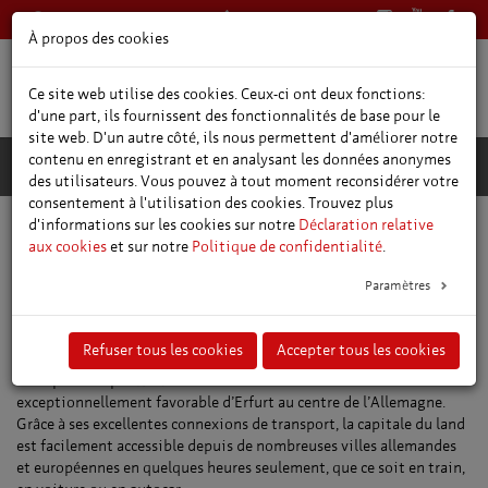
+49 361 66400
Francais
À propos des cookies
Ce site web utilise des cookies. Ceux-ci ont deux fonctions:
d'une part, ils fournissent des fonctionnalités de base pour le
site web. D'un autre côté, ils nous permettent d'améliorer notre
contenu en enregistrant et en analysant les données anonymes
des utilisateurs. Vous pouvez à tout moment reconsidérer votre
consentement à l'utilisation des cookies. Trouvez plus
d'informations sur les cookies sur notre
Déclaration relative
Situation et accessibilité
aux cookies
et sur notre
Politique de confidentialité
.
Paramètres
Informations sur le lieu et les
déplacements
Refuser tous les cookies
Accepter tous les cookies
Un rapide coup d’œil à la carte montre la situation
exceptionnellement favorable d’Erfurt au centre de l’Allemagne.
Grâce à ses excellentes connexions de transport, la capitale du land
est facilement accessible depuis de nombreuses villes allemandes
et européennes en quelques heures seulement, que ce soit en train,