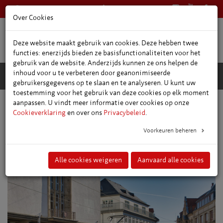
+49 361 66400
Nederlands
Over Cookies
Deze website maakt gebruik van cookies. Deze hebben twee
functies: enerzijds bieden ze basisfunctionaliteiten voor het
gebruik van de website. Anderzijds kunnen ze ons helpen de
inhoud voor u te verbeteren door geanonimiseerde
gebruikersgegevens op te slaan en te analyseren. U kunt uw
toestemming voor het gebruik van deze cookies op elk moment
aanpassen. U vindt meer informatie over cookies op onze
Speciaal voor groepen
Stadsrondleidingen en rondritten
Cookieverklaring
en over ons
Privacybeleid
.
Voorkeuren beheren
Stadsrondleidingen en
rondritten
Alle cookies weigeren
Aanvaard alle cookies