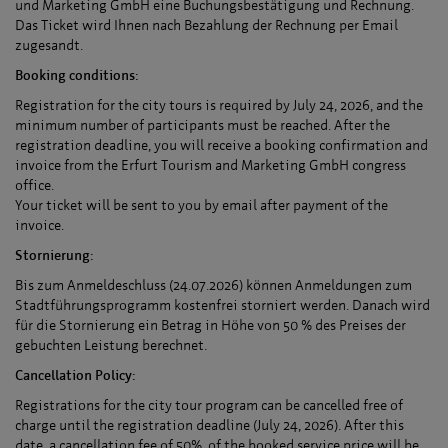
und Marketing GmbH eine Buchungsbestätigung und Rechnung.
Das Ticket wird Ihnen nach Bezahlung der Rechnung per Email
zugesandt.
Booking conditions:
Registration for the city tours is required by July 24, 2026, and the
minimum number of participants must be reached. After the
registration deadline, you will receive a booking confirmation and
invoice from the Erfurt Tourism and Marketing GmbH congress
office.
Your ticket will be sent to you by email after payment of the
invoice.
Stornierung:
Bis zum Anmeldeschluss (24.07.2026) können Anmeldungen zum
Stadtführungsprogramm kostenfrei storniert werden. Danach wird
für die Stornierung ein Betrag in Höhe von 50 % des Preises der
gebuchten Leistung berechnet.
Cancellation Policy:
Registrations for the city tour program can be cancelled free of
charge until the registration deadline (July 24, 2026). After this
date, a cancellation fee of 50% of the booked service price will be