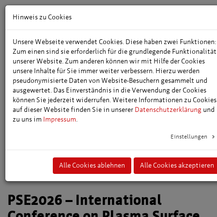
Hinweis zu Cookies
Unsere Webseite verwendet Cookies. Diese haben zwei Funktionen:
Zum einen sind sie erforderlich für die grundlegende Funktionalität
unserer Website. Zum anderen können wir mit Hilfe der Cookies
unsere Inhalte für Sie immer weiter verbessern. Hierzu werden
pseudonymisierte Daten von Website-Besuchern gesammelt und
ausgewertet. Das Einverständnis in die Verwendung der Cookies
können Sie jederzeit widerrufen. Weitere Informationen zu Cookies
auf dieser Website finden Sie in unserer
Datenschutzerklärung
und
Erfurt Tourismus und Marketing GmbH
zu uns im
Impressum
.
Abteilung Kongresse / Tagungen
Benediktsplatz 1
Einstellungen
99084 Erfurt
Tel.: 0361 – 6640 230
E-Mail:
tagungen@erfurt-tourismus.de
Alle Cookies ablehnen
Alle Cookies akzeptieren
PSE2026 – International
Conference on Plasma Surface