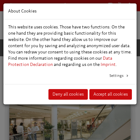
+49 361 66400
Pусский
About Cookies
This website uses cookies. Those have two functions: On the
one hand they are providing basic functionality for this
website. On the other hand they allow us to improve our
content for you by saving and analyzing anonymized user data.
You can redraw your consent to using these cookies at any time.
Find more information regarding cookies on our
Data
Protection Declaration
and regarding us on the
Imprint
.
Покупки
Settings
Deny all cookies
Accept all cookies