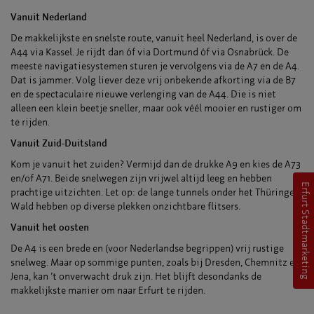
Vanuit Nederland
De makkelijkste en snelste route, vanuit heel Nederland, is over de
A44 via Kassel. Je rijdt dan óf via Dortmund óf via Osnabrück. De
meeste navigatiesystemen sturen je vervolgens via de A7 en de A4.
Dat is jammer. Volg liever deze vrij onbekende afkorting via de B7
en de spectaculaire nieuwe verlenging van de A44. Die is niet
alleen een klein beetje sneller, maar ook véél mooier en rustiger om
te rijden.
Vanuit Zuid-Duitsland
Kom je vanuit het zuiden? Vermijd dan de drukke A9 en kies de A73
en/of A71. Beide snelwegen zijn vrijwel altijd leeg en hebben
Erfurt Stadtmarketing
prachtige uitzichten. Let op: de lange tunnels onder het Thüringer
Wald hebben op diverse plekken onzichtbare flitsers.
Vanuit het oosten
De A4 is een brede en (voor Nederlandse begrippen) vrij rustige
snelweg. Maar op sommige punten, zoals bij Dresden, Chemnitz en
Jena, kan ’t onverwacht druk zijn. Het blijft desondanks de
makkelijkste manier om naar Erfurt te rijden.