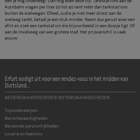
Ben je nog onderweg? Dan nog even deze tip. Tankstations aan de
Autobahn vragen per liter 20 tot 40 cent méér dan tankstations
buiten de snelwegen. Ofwel, zodra je niet meer direct aan de
snelweg tankt, betaal je een stuk minder. Neem dus gerust even een
afrit en zoek een tankstation die bijvoorbeeld in een dorpje ligt. Of
aan de invalsweg van een grotere stad. Het prijsverschil is vaak
enorm.
Erfurt nodigt uit voor een rendez-vous in het midden van
Duitsland...
BEZIENSWAARDIGHEDEN WETENSWAARDIGHEDEN
Toponderwerpen
Bezienswaardigheden
Beroemde persoonlijkheden
Locatie en heenreis