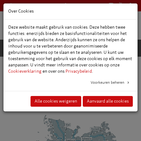
+49 361 66400
Nederlands
Over Cookies
Deze website maakt gebruik van cookies. Deze hebben twee
functies: enerzijds bieden ze basisfunctionaliteiten voor het
gebruik van de website. Anderzijds kunnen ze ons helpen de
inhoud voor u te verbeteren door geanonimiseerde
gebruikersgegevens op te slaan en te analyseren. U kunt uw
toestemming voor het gebruik van deze cookies op elk moment
aanpassen. U vindt meer informatie over cookies op onze
Locatie en heenreis
Cookieverklaring
en over ons
Privacybeleid
.
Voorkeuren beheren
Reis met de auto
Alle cookies weigeren
Aanvaard alle cookies