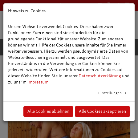
0361 66400
Deutsch
Hinweis zu Cookies
Unsere Webseite verwendet Cookies. Diese haben zwei
Funktionen: Zum einen sind sie erforderlich für die
grundlegende Funktionalität unserer Website. Zum anderen
können wir mit Hilfe der Cookies unsere Inhalte für Sie immer
weiter verbessern. Hierzu werden pseudonymisierte Daten von
Website-Besuchern gesammelt und ausgewertet. Das
Einverständnis in die Verwendung der Cookies können Sie
Freizeit- und Ausflugstipps
Schwimmhallen & Freibäder
jederzeit widerrufen. Weitere Informationen zu Cookies auf
dieser Website finden Sie in unserer
Datenschutzerklärung
und
zu uns im
Impressum
.
Schwimmhallen und Freibäder
Einstellungen
Alle Cookies ablehnen
Alle Cookies akzeptieren