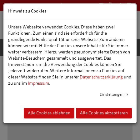
0361 66400
Deutsch
Hinweis zu Cookies
Unsere Webseite verwendet Cookies. Diese haben zwei
Funktionen: Zum einen sind sie erforderlich für die
grundlegende Funktionalität unserer Website. Zum anderen
können wir mit Hilfe der Cookies unsere Inhalte für Sie immer
weiter verbessern. Hierzu werden pseudonymisierte Daten von
Website-Besuchern gesammelt und ausgewertet. Das
Einverständnis in die Verwendung der Cookies können Sie
Service/Presse
jederzeit widerrufen. Weitere Informationen zu Cookies auf
dieser Website finden Sie in unserer
Datenschutzerklärung
und
zu uns im
Impressum
.
Medieninformationen
Einstellungen
hier bekommen Sie einen Überblick über die neuesten Meldungen,
Broschüren & Berichte
Alle Cookies ablehnen
Alle Cookies akzeptieren