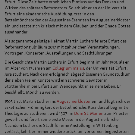
Erfurt. Diese Zeit hatte erheblichen Einfluss auf das Denken und
Wirken des späteren Reformators. So erhielt er an der Universität
Erfurt eine akademische Ausbildung, trat in den
Bettelmönchsorden der Augustiner-Eremiten im Augustinerkloster
ein und setzte sich kritisch mit dem Glauben und der Gnade Gottes
auseinander.
Als sogenannte geistige Heimat Martin Luthers feierte Erfurt das
Reformationsjubiläum 2017 mit zahlreichen Veranstaltungen,
Vorträgen, Konzerten, Ausstellungen und Stadtführungen.
Die Geschichte Martin Luthers in Erfurt beginnt im Jahr 1501, als er
im Alter von 17 Jahren am
Collegium maius
, der Universität Erfurt,
Jura studiert. Nach dem erfolgreich abgeschlossenen Grundstudium
der sieben Freien Künste wird ein schweres Gewitter in
Stotternheim bei Erfurt zum Wendepunkt in seinem Leben. Er
beschließt, Mönch zu werden.
1505 tritt Martin Luther ins
Augustinerkloster
ein und fügt sich der
asketischen Frömmigkeit der Bettelmönche. Kurz darauf beginnt er
Theologie zu studieren, wird 1507 im
Dom St. Marien
zum Priester
geweiht und feiert seine erste Messe in der Augustinerkirche.
Nachdem Luther die Stadt für eine Anstellung in Wittenberg
verlässt, kehrt er immer wieder zurück, um vor seinen begeisterten