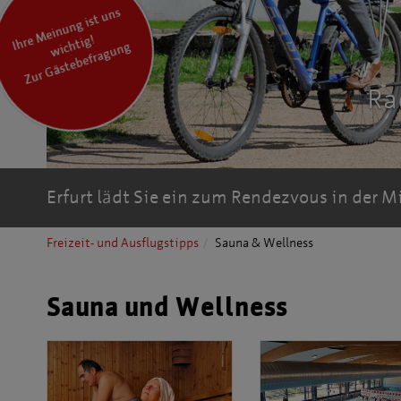
I
hr
M
ei
n
u
n
g ist
u
ns
wic
hti
e
g!
Zur Gästebefragung
Ra
Erfurt lädt Sie ein zum Rendezvous in der M
Freizeit- und Ausflugstipps
Sauna & Wellness
Sauna und Wellness