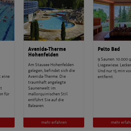
Avenida-Therme
Pelto Bad
Hohenfelden
9 Saunen. 10.000 
Am Stausee Hohenfelden
Liegewiese. Lecker
gelegen, befindet sich die
Und nur 15 min vo
t eine
Avenida-Therme. Die
entfernt.
traumhaft angelegte
it
Saunenwelt im
n für
mallorquinischen Stil
entführt Sie auf die
Balearen.
mehr erfahren
mehr erfah