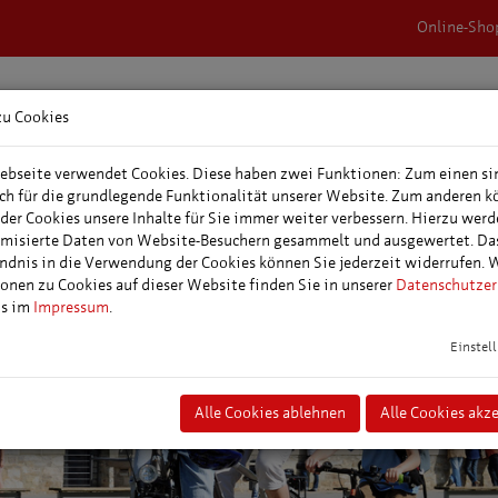
Online-Sho
zu Cookies
rnachtungen &
Veranstaltungen,
Tagungs- &
epakete
Events & Feste
Veranstaltungspl
bseite verwendet Cookies. Diese haben zwei Funktionen: Zum einen si
ich für die grundlegende Funktionalität unserer Website. Zum anderen 
 der Cookies unsere Inhalte für Sie immer weiter verbessern. Hierzu wer
misierte Daten von Website-Besuchern gesammelt und ausgewertet. Da
ndnis in die Verwendung der Cookies können Sie jederzeit widerrufen. 
onen zu Cookies auf dieser Website finden Sie in unserer
Datenschutzer
ns im
Impressum
.
Einstel
Alle Cookies ablehnen
Alle Cookies akz