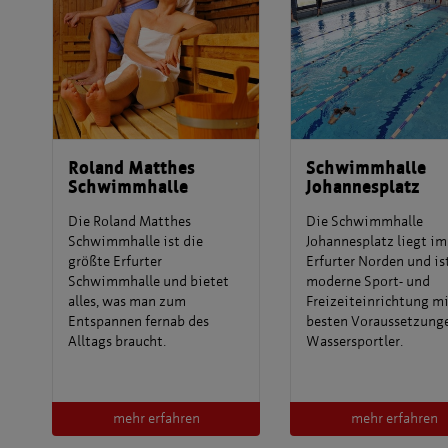
Roland Matthes
Schwimmhalle
Schwimmhalle
Johannesplatz
Die Roland Matthes
Die Schwimmhalle
Schwimmhalle ist die
Johannesplatz liegt im
größte Erfurter
Erfurter Norden und is
Schwimmhalle und bietet
moderne Sport- und
alles, was man zum
Freizeiteinrichtung m
Entspannen fernab des
besten Voraussetzunge
Alltags braucht.
Wassersportler.
mehr erfahren
mehr erfahren