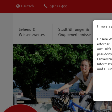
Deutsch
0361 66400
Hinweis 
Sehens- &
Stadtführungen &
Übe
Wissenswertes
Gruppenerlebnisse
Reis
Unsere We
erforderl
mit Hilfe
pseudony
Einverstä
Informati
und zu u