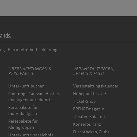
ands...
ung
Barrierefreiheitserklärung
ÜBERNACHTUNGEN &
VERANSTALTUNGEN,
REISEPAKETE
EVENTS & FESTE
Unterkunft buchen
Veranstaltungskalender
Camping-, Caravan, Hostels
Höhepunkte 2026
und Jugendunterkünfte
Ticket-Shop
Reisepakete für
ERFURTmagazin
Individualgäste
Theater, Kabarett
Reisepakete für
Konzerte, Tanz
Kleingruppen
Discotheken, Clubs
Unterkunftsverzeichnis