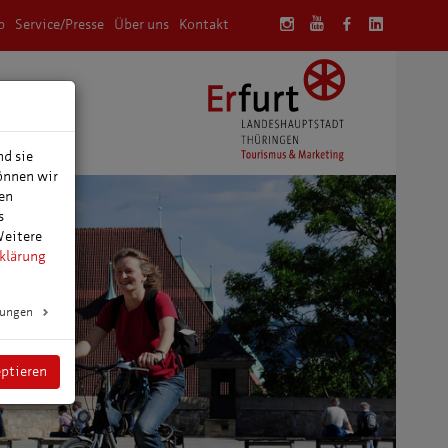
p
Service/Presse
Über uns
Kontakt
anung
nd sie
können wir
den
s
Weitere
klärung
lungen
eptieren