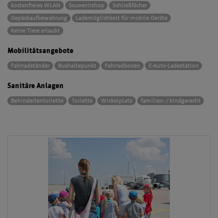
kostenfreies WLAN
Souvenirshop
Schließfächer
Gepäckaufbewahrung
Lademöglichkeit für mobile Geräte
Keine Tiere erlaubt
Mobilitätsangebote
Fahrradständer
Bushaltepunkt
Fahrradboxen
E-Auto-Ladestation
Sanitäre Anlagen
Behindertentoilette
Toilette
Wickelplatz
familien- / kindgerecht