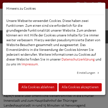
0361 66400
Deutsch
Hinweis zu Cookies
Unsere Webseite verwendet Cookies. Diese haben zwei
Funktionen: Zum einen sind sie erforderlich für die
grundlegende Funktionalität unserer Website. Zum anderen
können wir mit Hilfe der Cookies unsere Inhalte für Sie immer
weiter verbessern. Hierzu werden pseudonymisierte Daten von
Website-Besuchern gesammelt und ausgewertet. Das
Einverständnis in die Verwendung der Cookies können Sie
Lage, Anreise & Aufenthalt
Flugzeug
jederzeit widerrufen. Weitere Informationen zu Cookies auf
dieser Website finden Sie in unserer
Datenschutzerklärung
und
Flughafen Erfurt-Weimar
zu uns im
Impressum
.
Der Flughafen Erfurt-Weimar ist einer von 16 internationalen
Einstellungen
Verkehrsflughäfen Deutschlands. Mit seiner 2600-Meter-
Landebahn, einem 24-Stundenbetrieb und modernster technischer
Ausstattung, verfügt er über eine komplette Infrastruktur auf
Alle Cookies ablehnen
Alle Cookies akzeptieren
höchstem Niveau. Auch die Anbindung an das Autobahnnetz über
A4/A71 sowie über öffentliche Verkehrsmittel in die Erfurter
Innenstadt und zum Hauptbahnhof der Thüringer
Landeshauptstadt in rund 15 Minuten ist hervorragend.