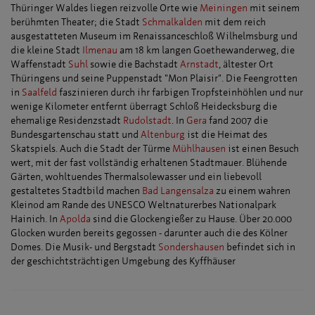
Thüringer Waldes liegen reizvolle Orte wie
Meiningen
mit seinem
berühmten Theater; die Stadt
Schmalkalden
mit dem reich
ausgestatteten Museum im Renaissanceschloß Wilhelmsburg und
die kleine Stadt
Ilmenau
am 18 km langen Goethewanderweg, die
Waffenstadt
Suhl
sowie die Bachstadt
Arnstadt
, ältester Ort
Thüringens und seine Puppenstadt "Mon Plaisir". Die Feengrotten
in
Saalfeld
faszinieren durch ihr farbigen Tropfsteinhöhlen und nur
wenige Kilometer entfernt überragt Schloß Heidecksburg die
ehemalige Residenzstadt
Rudolstadt
. In
Gera
fand 2007 die
Bundesgartenschau statt und
Altenburg
ist die Heimat des
Skatspiels. Auch die Stadt der Türme
Mühlhausen
ist einen Besuch
wert, mit der fast vollständig erhaltenen Stadtmauer. Blühende
Gärten, wohltuendes Thermalsolewasser und ein liebevoll
gestaltetes Stadtbild machen
Bad Langensalza
zu einem wahren
Kleinod am Rande des UNESCO Weltnaturerbes Nationalpark
Hainich. In
Apolda
sind die Glockengießer zu Hause. Über 20.000
Glocken wurden bereits gegossen - darunter auch die des Kölner
Domes. Die Musik- und Bergstadt
Sondershausen
befindet sich in
der geschichtsträchtigen Umgebung des Kyffhäuser