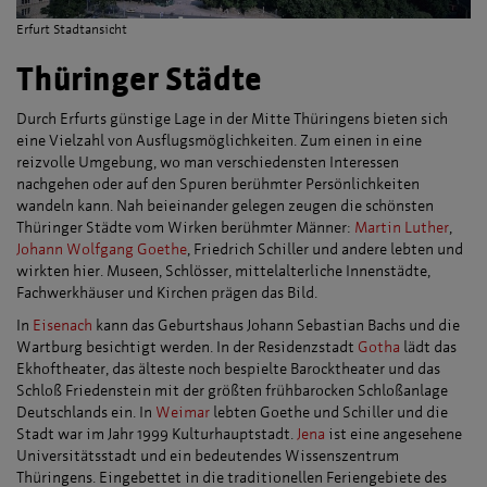
Erfurt Stadtansicht
Thüringer Städte
Durch Erfurts günstige Lage in der Mitte Thüringens bieten sich
eine Vielzahl von Ausflugsmöglichkeiten. Zum einen in eine
reizvolle Umgebung, wo man verschiedensten Interessen
nachgehen oder auf den Spuren berühmter Persönlichkeiten
wandeln kann. Nah beieinander gelegen zeugen die schönsten
Thüringer Städte vom Wirken berühmter Männer:
Martin Luther
,
Johann Wolfgang Goethe
, Friedrich Schiller und andere lebten und
wirkten hier. Museen, Schlösser, mittelalterliche Innenstädte,
Fachwerkhäuser und Kirchen prägen das Bild.
In
Eisenach
kann das Geburtshaus Johann Sebastian Bachs und die
Wartburg besichtigt werden. In der Residenzstadt
Gotha
lädt das
Ekhoftheater, das älteste noch bespielte Barocktheater und das
Schloß Friedenstein mit der größten frühbarocken Schloßanlage
Deutschlands ein. In
Weimar
lebten Goethe und Schiller und die
Stadt war im Jahr 1999 Kulturhauptstadt.
Jena
ist eine angesehene
Universitätsstadt und ein bedeutendes Wissenszentrum
Thüringens. Eingebettet in die traditionellen Feriengebiete des