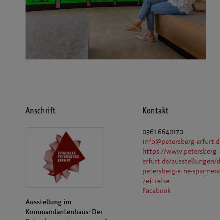
Anschrift
Kontakt
0361 6640170
info@petersberg-erfurt.d
https://www.petersberg-
erfurt.de/ausstellungen/d
petersberg-eine-spannen
zeitreise
Facebook
Ausstellung im
Kommandantenhaus: Der