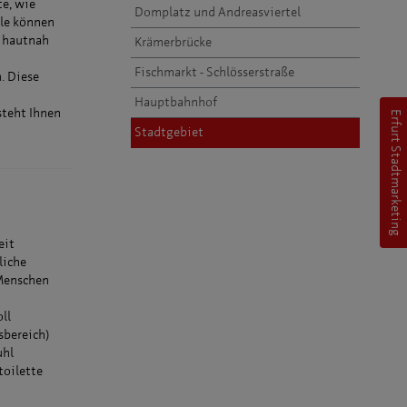
e, wie
Domplatz und Andreasviertel
lle können
e hautnah
Krämerbrücke
Fischmarkt - Schlösserstraße
. Diese
Hauptbahnhof
steht Ihnen
Erfurt Stadtmarketing
Stadtgebiet
eit
liche
 Menschen
oll
sbereich)
uhl
toilette