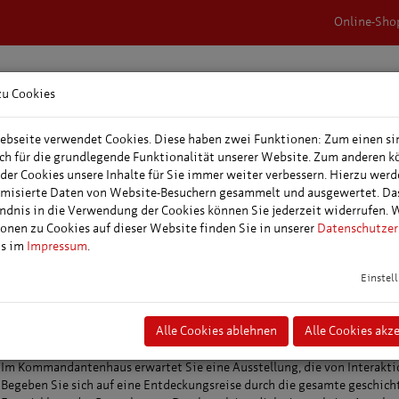
Online-Sho
zu Cookies
rnachtungen &
Veranstaltungen,
Tagungs- &
epakete
Events & Feste
Veranstaltungspl
bseite verwendet Cookies. Diese haben zwei Funktionen: Zum einen si
ich für die grundlegende Funktionalität unserer Website. Zum anderen 
 der Cookies unsere Inhalte für Sie immer weiter verbessern. Hierzu wer
itte Deutschlands...
misierte Daten von Website-Besuchern gesammelt und ausgewertet. Da
ndnis in die Verwendung der Cookies können Sie jederzeit widerrufen. 
onen zu Cookies auf dieser Website finden Sie in unserer
Datenschutzer
ntenhaus: Der Petersberg - eine spannende Zeitreise
ns im
Impressum
.
Ausstellung im Kommandantenha
Einstel
Der Petersberg - eine spannende
Zeitreise
Alle Cookies ablehnen
Alle Cookies akz
Im Kommandantenhaus erwartet Sie eine Ausstellung, die von Interaktio
Begeben Sie sich auf eine Entdeckungsreise durch die gesamte geschich