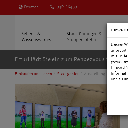
Deutsch
0361 66400
Hinweis 
Sehens- &
Stadtführungen &
Übe
Wissenswertes
Gruppenerlebnisse
Reis
Unsere We
erforderl
mit Hilfe
Erfurt lädt Sie ein zum Rendezvous in der M
pseudony
Einverstä
Informati
Einkaufen und Leben
Stadtgebiet
Ausstellung im Kommanda
und zu u