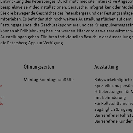
Entwicklung des Petersberges. Durch multimediale, interaktive Angebot
beispielsweise Videoinstallationen, Geräusche, Infografiken oder Mode
Sie die bewegende Geschichte des Petersberges und der Festungsanlag
miterleben. Es befinden sich noch weitere Ausstellungsflächen auf dem
Festungsgelände: die Geschützkaponniere und das Kriegspulvermagazin
können ab Frühjahr 2023 besucht werden. Hier wird es weitere Mitmach-
Ausstellungen geben. Für Ihren individuellen Besuch in der Ausstellung 
die Petersberg-App zur Verfügung.
Öffnungszeiten
Ausstattung
Montag-Sonntag: 10-18 Uhr
Babywickelmöglichk
e
Spezielle und persön
Hilfeleistungen für
er-
mit Behinderung
de-
Für Rollstuhlfahrer v
zugänglich (Eingang
Barrierefreier Fahrst
Barrierefreie Kunden