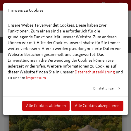
0361 66400
Deutsch
Hinweis zu Cookies
Unsere Webseite verwendet Cookies. Diese haben zwei
Funktionen: Zum einen sind sie erforderlich für die
grundlegende Funktionalität unserer Website. Zum anderen
können wir mit Hilfe der Cookies unsere Inhalte für Sie immer
weiter verbessern. Hierzu werden pseudonymisierte Daten von
Website-Besuchern gesammelt und ausgewertet. Das
Einverständnis in die Verwendung der Cookies können Sie
Freizeit- und Ausflugstipps
jederzeit widerrufen. Weitere Informationen zu Cookies auf
dieser Website finden Sie in unserer
Datenschutzerklärung
und
zu uns im
Impressum
.
Einstellungen
Baumkronenpfad im Nationalpark
Hainich
Alle Cookies ablehnen
Alle Cookies akzeptieren