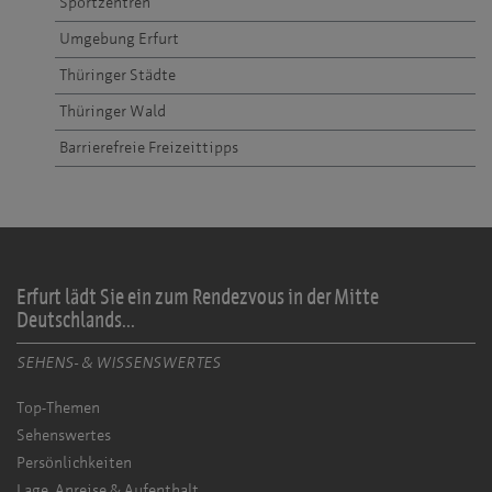
Sportzentren
Umgebung Erfurt
Thüringer Städte
Thüringer Wald
Barrierefreie Freizeittipps
Erfurt lädt Sie ein zum Rendezvous in der Mitte
Deutschlands...
SEHENS- & WISSENSWERTES
Top-Themen
Sehenswertes
Persönlichkeiten
Lage, Anreise & Aufenthalt