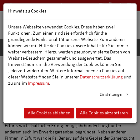
0361 66400
Deutsch
Hinweis zu Cookies
Unsere Webseite verwendet Cookies. Diese haben zwei
Funktionen: Zum einen sind sie erforderlich für die
grundlegende Funktionalität unserer Website. Zum anderen
können wir mit Hilfe der Cookies unsere Inhalte für Sie immer
weiter verbessern. Hierzu werden pseudonymisierte Daten von
Website-Besuchern gesammelt und ausgewertet. Das
Einverständnis in die Verwendung der Cookies können Sie
Museen und Ausstellungen
Museen
jederzeit widerrufen. Weitere Informationen zu Cookies auf
Stadtmuseum "Haus Zum Stockfisch"
Druckereimuseum
dieser Website finden Sie in unserer
Datenschutzerklärung
und
zu uns im
Impressum
.
Druckereimuseum und
Einstellungen
Schaudepot im Benary-
Speicher
Alle Cookies ablehnen
Alle Cookies akzeptieren
Erfurts wirtschaftlicher Erfolg im 19. Jahrhundert liegt unter
anderem auch im Erwerbsgartenbau begründet. Neben anderen
Firmen in Erfurt war die Fa. Benary auf dem Gebiet der Samenzucht