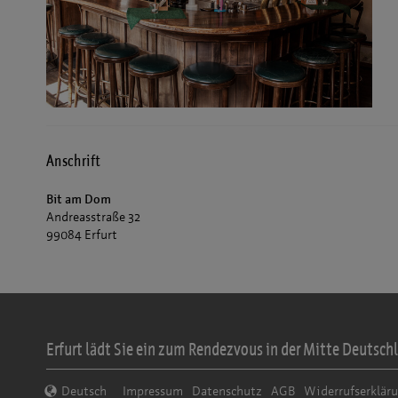
Anschrift
Bit am Dom
Andreasstraße 32
99084 Erfurt
Erfurt lädt Sie ein zum Rendezvous in der Mitte Deutschl
Deutsch
Impressum
Datenschutz
AGB
Widerrufserklär