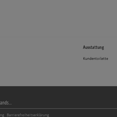
Ausstattung
Kundentoilette
ands...
ung
Barrierefreiheitserklärung