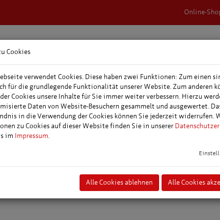
Online-Sho
zu Cookies
rnachtungen &
Veranstaltungen,
Tagungs- &
epakete
Events & Feste
Veranstaltungspl
bseite verwendet Cookies. Diese haben zwei Funktionen: Zum einen si
ich für die grundlegende Funktionalität unserer Website. Zum anderen 
 der Cookies unsere Inhalte für Sie immer weiter verbessern. Hierzu wer
itte Deutschlands...
misierte Daten von Website-Besuchern gesammelt und ausgewertet. Da
ndnis in die Verwendung der Cookies können Sie jederzeit widerrufen. 
onen zu Cookies auf dieser Website finden Sie in unserer
Datenschutzer
 Dom
ns im
Impressum
.
Bit am Dom
Einstel
In unserem Restaurant erwartet Sie nicht nur eine angenehme Atmosph
hervorragender Service, sondern auch eine traditionelle Thüringer-Küch
Alle Cookies ablehnen
Alle Cookies akz