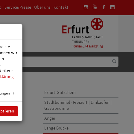
p
Service/Presse
Über uns
Kontakt
anung
nd sie
können wir
den
s
Weitere
klärung
Erfurt-Gutschein
lungen
Stadtbummel - Freizeit | Einkaufen |
he Märchen
Gastronomie
eptieren
Anger
Lange Brücke