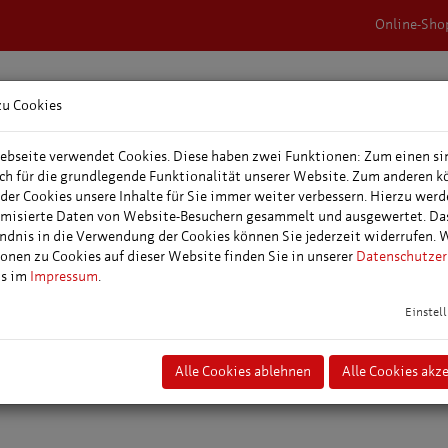
Online-Sho
zu Cookies
rnachtungen &
Veranstaltungen,
Tagungs- &
epakete
Events & Feste
Veranstaltungspl
bseite verwendet Cookies. Diese haben zwei Funktionen: Zum einen si
ich für die grundlegende Funktionalität unserer Website. Zum anderen 
 der Cookies unsere Inhalte für Sie immer weiter verbessern. Hierzu wer
itte Deutschlands...
misierte Daten von Website-Besuchern gesammelt und ausgewertet. Da
ndnis in die Verwendung der Cookies können Sie jederzeit widerrufen. 
onen zu Cookies auf dieser Website finden Sie in unserer
Datenschutzer
heater
ns im
Impressum
.
Galli Theater
Einstel
Das Galli Theater ist ein frisches, kreatives Theater und bietet zahlreic
für Kinder und Familien sowie Komödien für Erwachsene.
Alle Cookies ablehnen
Alle Cookies akz