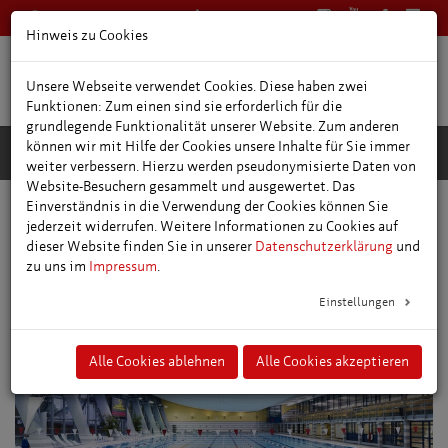
0361 66400
Deutsch
Hinweis zu Cookies
Unsere Webseite verwendet Cookies. Diese haben zwei
Funktionen: Zum einen sind sie erforderlich für die
grundlegende Funktionalität unserer Website. Zum anderen
können wir mit Hilfe der Cookies unsere Inhalte für Sie immer
weiter verbessern. Hierzu werden pseudonymisierte Daten von
Website-Besuchern gesammelt und ausgewertet. Das
Einverständnis in die Verwendung der Cookies können Sie
Einkaufen und Leben
Stadtgebiet
jederzeit widerrufen. Weitere Informationen zu Cookies auf
SWE Bäder – Roland Matthes Schwimmhalle
dieser Website finden Sie in unserer
Datenschutzerklärung
und
zu uns im
Impressum
.
Einstellungen
Alle Cookies ablehnen
Alle Cookies akzeptieren