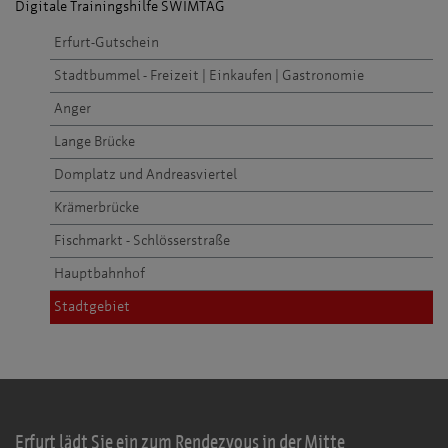
Digitale Trainingshilfe SWIMTAG
Erfurt-Gutschein
Stadtbummel - Freizeit | Einkaufen | Gastronomie
Anger
Lange Brücke
Domplatz und Andreasviertel
Krämerbrücke
Fischmarkt - Schlösserstraße
Hauptbahnhof
Stadtgebiet
Erfurt lädt Sie ein zum Rendezvous in der Mitte