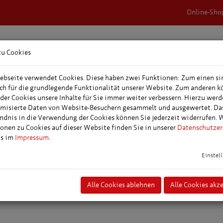
Online-Sho
zu Cookies
rnachtungen &
Veranstaltungen,
Tagungs- &
epakete
Events & Feste
Veranstaltungspl
bseite verwendet Cookies. Diese haben zwei Funktionen: Zum einen si
ich für die grundlegende Funktionalität unserer Website. Zum anderen 
 der Cookies unsere Inhalte für Sie immer weiter verbessern. Hierzu wer
itte Deutschlands...
misierte Daten von Website-Besuchern gesammelt und ausgewertet. Da
ndnis in die Verwendung der Cookies können Sie jederzeit widerrufen. 
onen zu Cookies auf dieser Website finden Sie in unserer
Datenschutzer
ns im
Impressum
.
Ankerplatz Erfurt
Einstel
Wir bieten Ihnen inmitten des hauptstädtischen Treibens einen einmal
Rückzugsort der Ruhe und Entspannung. Entdecken Sie unsere außerge
Alle Cookies ablehnen
Alle Cookies akz
Container mit eigener Sauna.