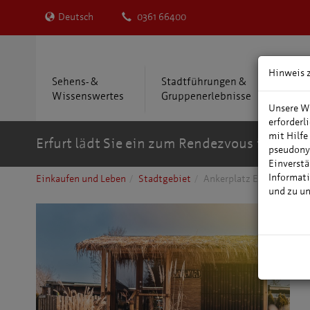
Deutsch
0361 66400
Hinweis 
Sehens- &
Stadtführungen &
Übe
Wissenswertes
Gruppenerlebnisse
Reis
Unsere We
erforderl
mit Hilfe
Erfurt lädt Sie ein zum Rendezvous in der M
pseudony
Einverstä
Informati
Einkaufen und Leben
Stadtgebiet
Ankerplatz Erfurt
und zu u