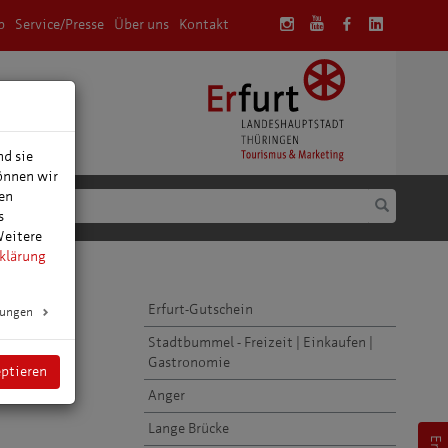
p
Service/Presse
Über uns
Kontakt
anung
nd sie
können wir
den
s
Weitere
klärung
Erfurt-Gutschein
lungen
Stadtbummel - Freizeit | Einkaufen |
igen
Gastronomie
wöhnlichen
eptieren
Anger
Lange Brücke