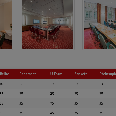
Reihe
Parlament
U-Form
Bankett
Stehempf
10
12
10
10
10
35
35
25
35
35
35
35
25
35
35
35
35
25
35
35