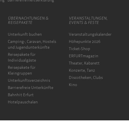
ung
Barrierefreiheitserklärung
ÜBERNACHTUNGEN &
VERANSTALTUNGEN,
REISEPAKETE
EVENTS & FESTE
Unterkunft buchen
Veranstaltungskalender
Camping-, Caravan, Hostels
Höhepunkte 2026
und Jugendunterkünfte
Ticket-Shop
Reisepakete für
ERFURTmagazin
Individualgäste
Theater, Kabarett
Reisepakete für
Konzerte, Tanz
Kleingruppen
Discotheken, Clubs
Unterkunftsverzeichnis
Kino
Barrierefreie Unterkünfte
Bahnhit Erfurt
Hotelpauschalen