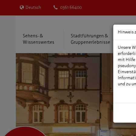
Deutsch
0361 66400
Hinweis 
Sehens- &
Stadtführungen &
Übe
Wissenswertes
Gruppenerlebnisse
Reis
Unsere We
erforderl
mit Hilfe
pseudony
Einverstä
Informati
und zu u