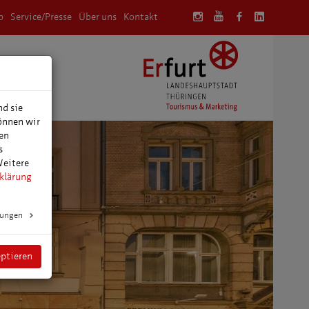
p
Service/Presse
Über uns
Kontakt
anung
nd sie
können wir
den
s
Weitere
klärung
lungen
eptieren