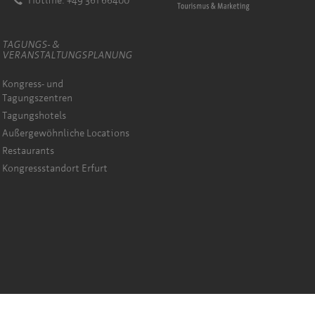
Hotline: +49 361 66400
TAGUNGS- &
VERANSTALTUNGSPLANUNG
Kongress- und
Tagungszentren
Tagungshotels
Außergewöhnliche Locations
Restaurants
Kongressstandort Erfurt