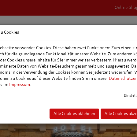
Online-Sho
zu Cookies
rnachtungen &
Veranstaltungen,
Tagungs- &
epakete
Events & Feste
Veranstaltungspl
bseite verwendet Cookies. Diese haben zwei Funktionen: Zum einen si
ich für die grundlegende Funktionalität unserer Website. Zum anderen 
 der Cookies unsere Inhalte für Sie immer weiter verbessern. Hierzu wer
misierte Daten von Website-Besuchern gesammelt und ausgewertet. Da
ndnis in die Verwendung der Cookies können Sie jederzeit widerrufen. 
onen zu Cookies auf dieser Website finden Sie in unserer
Datenschutzer
ns im
Impressum
.
Einstel
Alle Cookies ablehnen
Alle Cookies akz