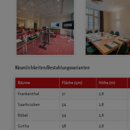
Räumlichkeiten/Bestuhlungsvarianten
Räume
Fläche (qm)
Höhe (m)
Frankenthal
21
2,8
Saarbrücken
54
2,8
Röbel
54
2,8
Gotha
58
2,8