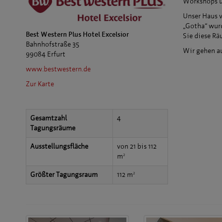
Workshops u
Unser Haus v
„Gotha“ wur
Best Western Plus Hotel Excelsior
Sie diese Rä
Bahnhofstraße 35
Wir gehen au
99084 Erfurt
www.bestwestern.de
Zur Karte
Gesamtzahl
4
Tagungsräume
Ausstellungsfläche
von 21 bis 112
m²
Größter Tagungsraum
112 m²