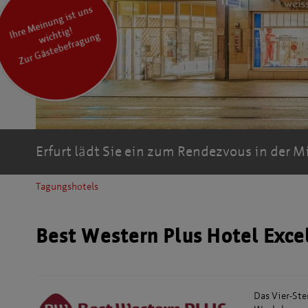
I
hr
M
ei
n
u
n
g ist
u
ns
wic
hti
e
g!
Zur Gästebefragung
sior
Erfurt lädt Sie ein zum Rendezvous in der M
Tagungshotels
Best Western Plus Hotel Exce
Das Vier-Ste