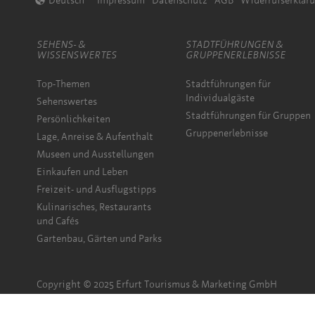
Deutsch
Impressum
Datenschutz
AGB
Widerrufserklär
SEHENS- &
STADTFÜHRUNGEN &
WISSENSWERTES
GRUPPENERLEBNISSE
Top-Themen
Stadtführungen für
Individualgäste
Sehenswertes
Stadtführungen für Gruppen
Persönlichkeiten
Gruppenerlebnisse
Lage, Anreise & Aufenthalt
Museen und Ausstellungen
Einkaufen und Leben
Freizeit- und Ausflugstipps
Kulinarisches, Restaurants
und Cafés
Gartenbau, Gärten und Parks
Copyright © 2025 Erfurt Tourismus & Marketing GmbH