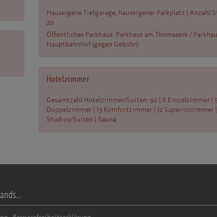
Hauseigene Tiefgarage, hauseigener Parkplatz | Anzahl St
20
Öffentliches Parkhaus: Parkhaus am Thomaseck / Parkha
Hauptbahnhof (gegen Gebühr)
Hotelzimmer
Gesamtzahl Hotelzimmer/Suiten: 92 | 8 Einzelzimmer | 
Doppelzimmer | 13 Komfortzimmer | 12 Superiorzimmer |
Studios/Suiten | Sauna
ands...