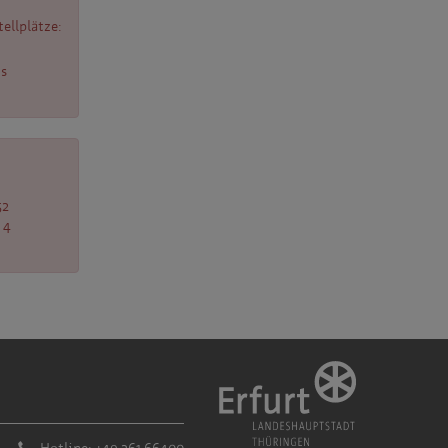
ellplätze:
us
52
 4