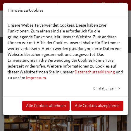
0361 66400
Deutsch
Hinweis zu Cookies
Unsere Webseite verwendet Cookies. Diese haben zwei
Funktionen: Zum einen sind sie erforderlich für die
grundlegende Funktionalität unserer Website. Zum anderen
können wir mit Hilfe der Cookies unsere Inhalte für Sie immer
weiter verbessern. Hierzu werden pseudonymisierte Daten von
Website-Besuchern gesammelt und ausgewertet. Das
Einverständnis in die Verwendung der Cookies können Sie
Stadtführungen für Gruppen
Petersbergführungen
jederzeit widerrufen. Weitere Informationen zu Cookies auf
Der Kavalier und der Petersberg - Ein Abend in 2 Akten
dieser Website finden Sie in unserer
Datenschutzerklärung
und
zu uns im
Impressum
.
Einstellungen
Alle Cookies ablehnen
Alle Cookies akzeptieren