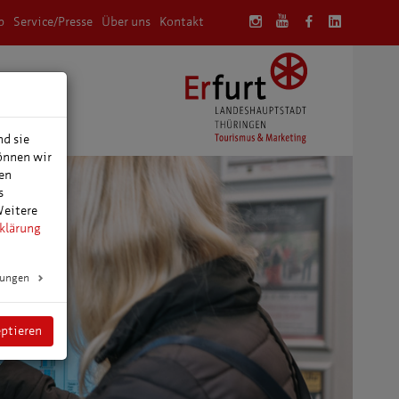
p
Service/Presse
Über uns
Kontakt
anung
nd sie
können wir
den
s
Weitere
klärung
lungen
eptieren