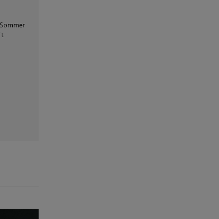
m Sommer
it