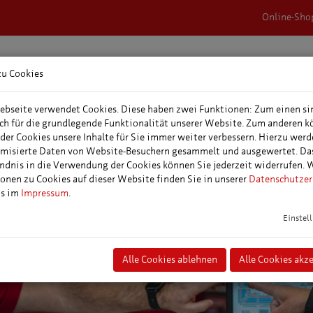
Online-Sho
zu Cookies
rnachtungen &
Veranstaltungen,
Tagungs- &
epakete
Events & Feste
Veranstaltungspl
bseite verwendet Cookies. Diese haben zwei Funktionen: Zum einen si
ich für die grundlegende Funktionalität unserer Website. Zum anderen 
 der Cookies unsere Inhalte für Sie immer weiter verbessern. Hierzu wer
misierte Daten von Website-Besuchern gesammelt und ausgewertet. Da
ndnis in die Verwendung der Cookies können Sie jederzeit widerrufen. 
onen zu Cookies auf dieser Website finden Sie in unserer
Datenschutzer
ns im
Impressum
.
Einstel
Alle Cookies ablehnen
Alle Cookies akz