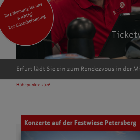
I
hr
M
ei
n
u
n
g ist
u
ns
wic
hti
e
g!
Zur Gästebefragung
Ticket
Erfurt lädt Sie ein zum Rendezvous in der M
Höhepunkte 2026
Konzerte auf der Festwiese Petersberg