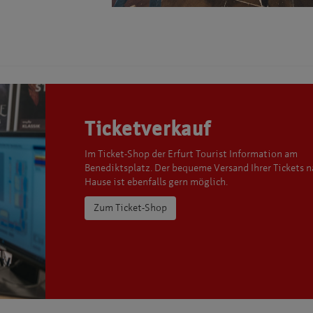
Ticketverkauf
Im Ticket-Shop der Erfurt Tourist Information am
Benediktsplatz. Der bequeme Versand Ihrer Tickets 
Hause ist ebenfalls gern möglich.
Zum Ticket-Shop