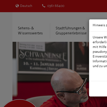
Deutsch
0361 66400
Hinweis 
Sehens- &
Stadtführungen &
Übe
Wissenswertes
Gruppenerlebnisse
Reis
Unsere We
erforderl
mit Hilfe
pseudony
Einverstä
Informati
und zu u