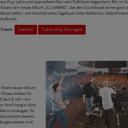
aus Pop, Latin und spanischem Flair sein Publikum begeistern. Mit im G
Alvaro sein neues Album „EL CAMINO“, das den Soundtrack seiner ganz 
Reise liefert – ein musikalisches Tagebuch voller Reflexion, Selbstfindu
Aufbruch.
Tickets:
Eventim
Ticket-Shop Thüringen
t ihrem neuen Album
Z-Shows stehen für
 laut & roh – ein
rn ihre Energie ohne
Nähe zu erzeugen, für
 Albumcharts bereits
nde gekommen sind,