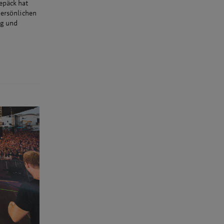
epäck hat
persönlichen
ng und