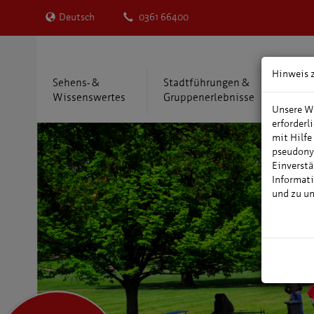
Deutsch
0361 66400
Hinweis 
Sehens- &
Stadtführungen &
Übe
Wissenswertes
Gruppenerlebnisse
Reis
Unsere We
erforderl
mit Hilfe
pseudony
Einverstä
Informati
und zu u