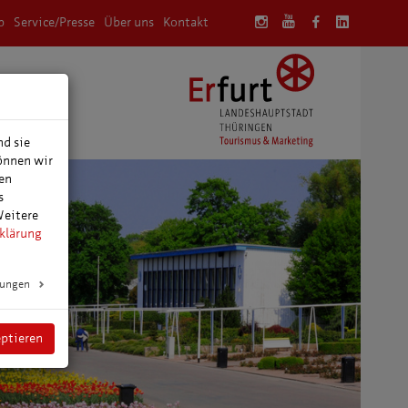
p
Service/Presse
Über uns
Kontakt
anung
nd sie
können wir
den
s
Weitere
klärung
lungen
eptieren