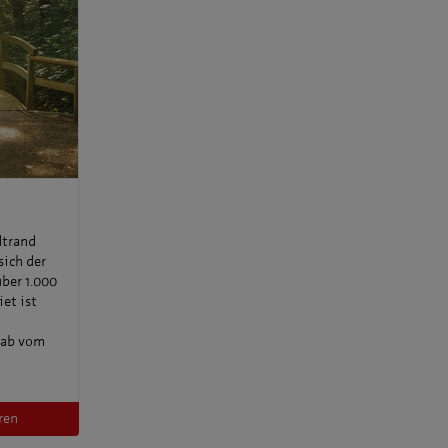
dtrand
sich der
über 1.000
et ist
nab vom
ren