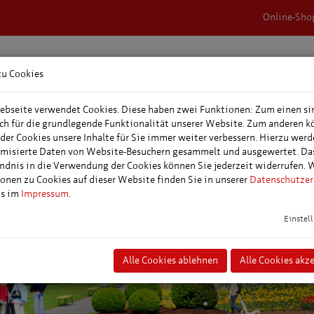
Online-Sho
zu Cookies
rnachtungen &
Veranstaltungen,
Tagungs- &
epakete
Events & Feste
Veranstaltungspl
bseite verwendet Cookies. Diese haben zwei Funktionen: Zum einen si
ich für die grundlegende Funktionalität unserer Website. Zum anderen 
 der Cookies unsere Inhalte für Sie immer weiter verbessern. Hierzu wer
misierte Daten von Website-Besuchern gesammelt und ausgewertet. Da
ndnis in die Verwendung der Cookies können Sie jederzeit widerrufen. 
onen zu Cookies auf dieser Website finden Sie in unserer
Datenschutzer
ns im
Impressum
.
Einstel
Alle Cookies ablehnen
Alle Cookies akz