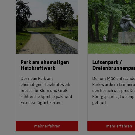
Park am ehemaligen
Luisenpark /
Heizkraftwerk
Dreienbrunnenpa
Der neue Park am
Der um 1900 entstand
ehemaligen Heizkraftwerk
Park wurde in Erinner
bietet für Klein und Groß
den Besuch des preußi
zahlreiche Spiel-, Spaß- und
Königspaares „Luisenp
Fitnessmöglichkeiten.
getauft.
mehr erfahren
mehr erfahren