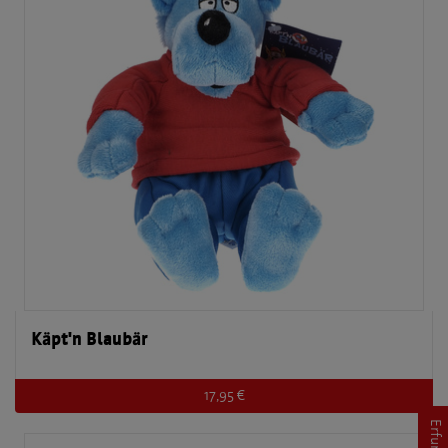
Käpt'n Blaubär
17,95 €