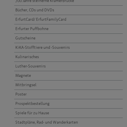
700 Jahre steinerne Krämerbrücke
Bücher, CDs und DVDs
ErfurtCard/ ErfurtFamilyCard
Erfurter Puffbohne
Gutscheine
KiKA-Stofftiere und -Souvenirs
Kulinarisches
Luther-Souvenirs
Magnete
Mitbringsel
Poster
Prospektbestellung
Spiele für zu Hause
Stadtpläne, Rad- und Wanderkarten