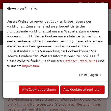
0361 66400
Deutsch
Hinweis zu Cookies
Unsere Webseite verwendet Cookies. Diese haben zwei
Funktionen: Zum einen sind sie erforderlich für die
grundlegende Funktionalität unserer Website. Zum anderen
können wir mit Hilfe der Cookies unsere Inhalte für Sie immer
weiter verbessern. Hierzu werden pseudonymisierte Daten von
Website-Besuchern gesammelt und ausgewertet. Das
Einverständnis in die Verwendung der Cookies können Sie
Online-Shop
jederzeit widerrufen. Weitere Informationen zu Cookies auf
dieser Website finden Sie in unserer
Datenschutzerklärung
und
zu uns im
Impressum
.
Hinweise zu unserem Abholservice
Einstellungen
Den
Abholservice
bieten wir
ausschließlich
für die
Zahlungsmethoden
paypal, Kreditkarte, Paydirekt und GiroPay
Alle Cookies ablehnen
Alle Cookies akzeptieren
an, jedoch
nicht für Bestellungen per Vorkasse.
Die Abholung ist
im Zeitraum von Montag bis Freitag von 10
bis 17 Uhr und frühestens zwei Stunden nach Bestelleingang
in der Erfurt Tourist Information möglich.