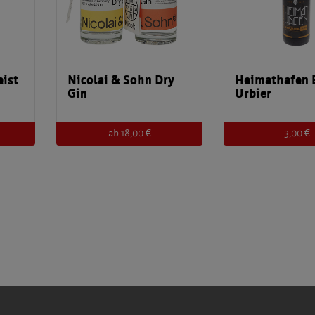
eist
Nicolai & Sohn Dry
Heimathafen E
Gin
Urbier
ab 18,00 €
3,00 €