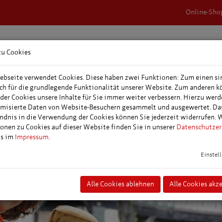
Online-Sho
zu Cookies
rnachtungen &
Veranstaltungen,
Tagungs- &
epakete
Events & Feste
Veranstaltungspl
bseite verwendet Cookies. Diese haben zwei Funktionen: Zum einen si
ich für die grundlegende Funktionalität unserer Website. Zum anderen 
 der Cookies unsere Inhalte für Sie immer weiter verbessern. Hierzu wer
misierte Daten von Website-Besuchern gesammelt und ausgewertet. Da
ndnis in die Verwendung der Cookies können Sie jederzeit widerrufen. 
onen zu Cookies auf dieser Website finden Sie in unserer
Datenschutzer
ns im
Impressum
.
Einstel
Alle Cookies ablehnen
Alle Cookies akz