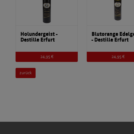
Holundergeist -
Blutorange Edelg
Destille Erfurt
- Destille Erfurt
24,95 €
24,95 €
zurück