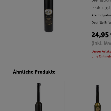
Destillatio
Inhalt: 0,35 l
Alkoholgehal
Destille Erf
24,95
(inkl. Mw
Dieser Artik
Eine Onlineb
Ähnliche Produkte