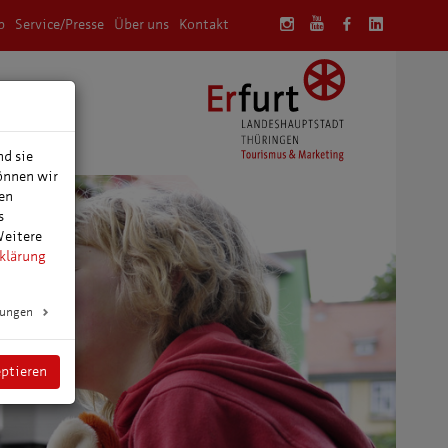
p
Service/Presse
Über uns
Kontakt
anung
nd sie
können wir
den
s
Weitere
klärung
lungen
eptieren