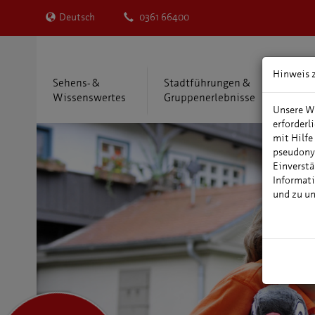
Deutsch
0361 66400
Hinweis 
Sehens- &
Stadtführungen &
Übe
Wissenswertes
Gruppenerlebnisse
Reis
Unsere We
erforderl
mit Hilfe
pseudony
Einverstä
Informati
und zu u