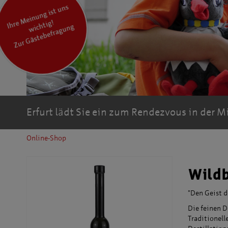
I
hr
M
ei
n
u
n
g ist
u
ns
wic
hti
e
g!
Zur Gästebefragung
Erfurt lädt Sie ein zum Rendezvous in der M
Online-Shop
Wildb
"Den Geist d
Die feinen D
Traditionell